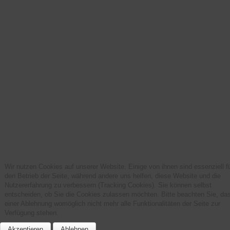
Wir nutzen Cookies auf unserer Website. Einige von ihnen sind essenziell f
den Betrieb der Seite, während andere uns helfen, diese Website und die
Nutzererfahrung zu verbessern (Tracking Cookies). Sie können selbst
entscheiden, ob Sie die Cookies zulassen möchten. Bitte beachten Sie, das
einer Ablehnung womöglich nicht mehr alle Funktionalitäten der Seite zur
Verfügung stehen.
Akzeptieren
Ablehnen